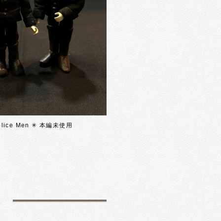
olice Men ✳︎ 本編未使用
た