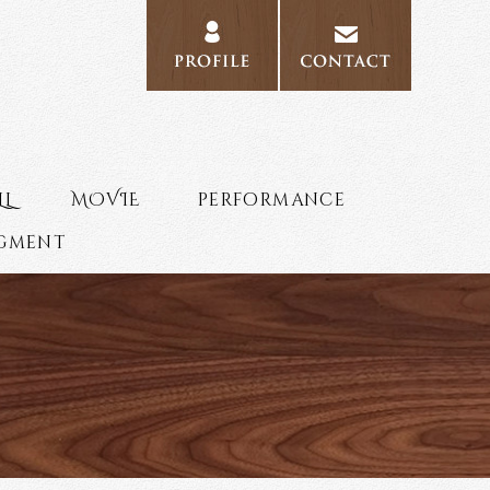
PROFILE
CONTAC
LL
MOVIE
performance
agment