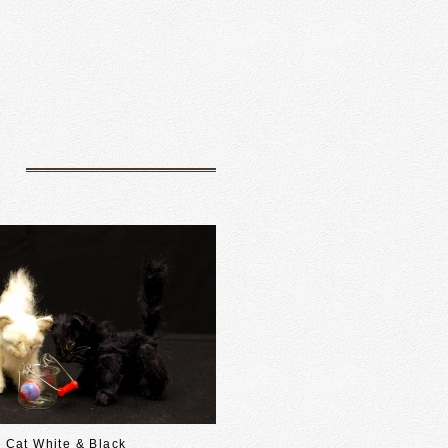
た
Cat White & Black