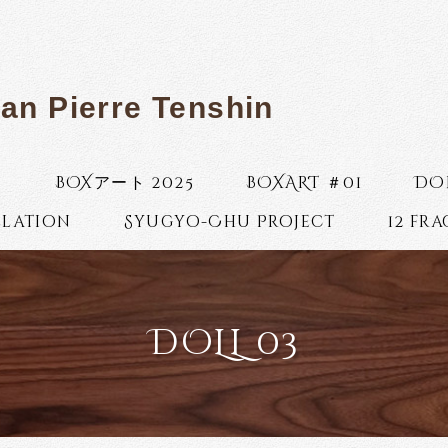
ean Pierre Tenshin
s
BOXアート 2025
BOXART ＃01
DO
llation
Syugyo-Chu Project
12 fr
DOLL 03