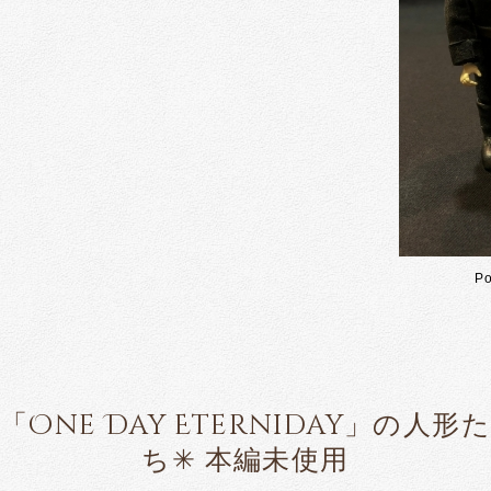
P
「One Day Eterniday」の人形
ち✳︎ 本編未使用