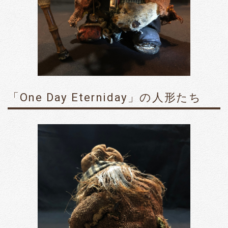
「One Day Eterniday」の人形たち