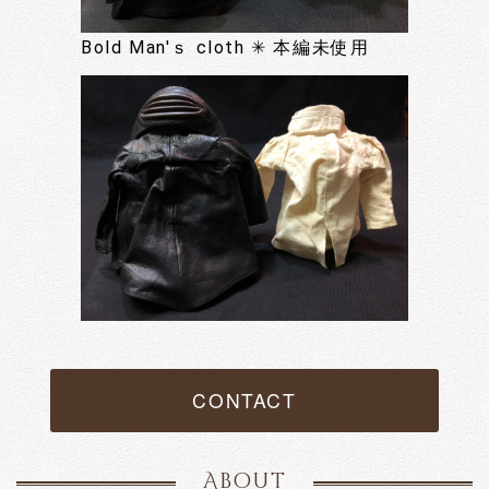
Bold Man′ｓ cloth ✳︎ 本編未使用
CONTACT
About