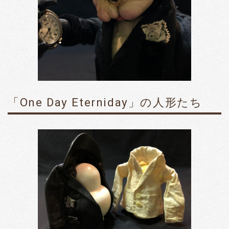
「One Day Eterniday」の人形たち