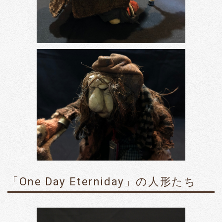
「One Day Eterniday」の人形たち